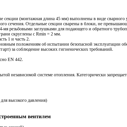
е секции (монтажная длина 45 мм) выполнены в виде сварного уз
глого сечения. Отдельные секции сварены в блоки, не превыша
-мя резьбовыми заглушками для подающего и обратного трубопро
рани скруглены с Rmin = 2 мм.
ть 1 и часть 2.
сновным положениям об испытании безопасной эксплуатации обо
гарт) за соблюдение высоких гигиенических требований.
сно EN 442.
рытой независимой системе отопления. Категорически запрещает
 для высокого давления)
встроенным вентилем