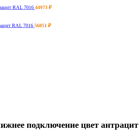
трацит RAL 7016
44973
₽
трацит RAL 7016
56051
₽
 нижнее подключение цвет антрацит