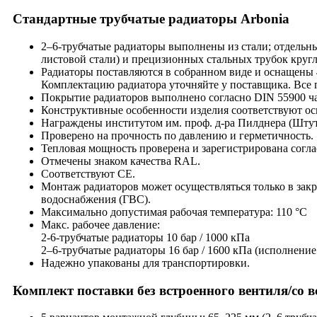
Стандартные трубчатые радиаторы Arbonia
2–6-трубчатые радиаторы выполнены из стали; отдельны
листовой стали) и прецизионных стальных трубок кру
Радиаторы поставляются в собранном виде и оснащены 4
Комплектацию радиатора уточняйте у поставщика. Все г
Покрытие радиаторов выполнено согласно DIN 55900 час
Конструктивные особенности изделия соответствуют о
Награждены институтом им. проф. д-ра Пилднера (Штут
Проверено на прочность по давлению и герметичность.
Тепловая мощность проверена и зарегистрирована согла
Отмечены знаком качества RAL.
Соответствуют CE.
Монтаж радиаторов может осуществляться только в зак
водоснабжения (ГВС).
Максимально допустимая рабочая температура: 110 °C
Макс. рабочее давление:
2-6-трубчатые радиаторы 10 бар / 1000 кПа
2–6-трубчатые радиаторы 16 бар / 1600 кПа (исполнение
Надежно упакованы для транспортировки.
Комплект поставки без встроенного вентиля/со 