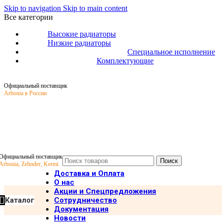
Skip to navigation
Skip to main content
Все категории
Высокие радиаторы
Низкие радиаторы
Специальное исполнение
Комплектующие
Официальный поставщик
Arbonia в России
Официальный поставщик
Поиск
Arbonia, Zehnder, Kermi
Доставка и Оплата
О нас
Акции и Спецпредложения
Каталог
Сотрудничество
Документация
Главная
/
Высокие радиаторы
/
Нижнее подключение
/
Радиатор
Новости