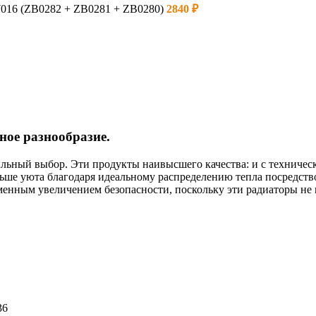
016 (ZB0282 + ZB0281 + ZB0280)
2840
₽
ное разнообразие.
льный выбор. Эти продукты наивысшего качества: и с техническ
ьше уюта благодаря идеальному распределению тепла посредств
менным увеличением безопасности, поскольку эти радиаторы не 
36