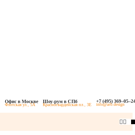
+7 (495) 369–05–2
Офис в Москве
Шоу-рум в СПб
info@arb.design
Флотская ул., 5А
Красногвардейская пл., 3Е
L 7016