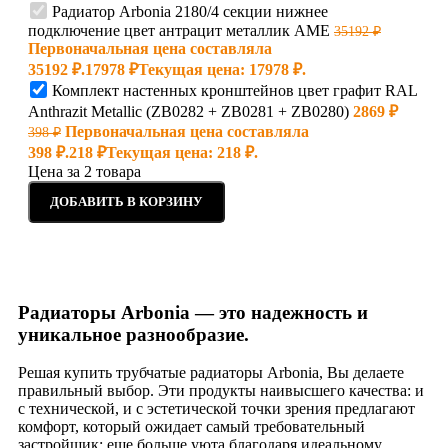
Радиатор Arbonia 2180/4 секции нижнее
подключение цвет антрацит металлик AME
35192
₽
Первоначальная цена составляла
35192 ₽.
17978
₽
Текущая цена: 17978 ₽.
Комплект настенных кронштейнов цвет графит RAL
Anthrazit Metallic (ZB0282 + ZB0281 + ZB0280)
2869
₽
Первоначальная цена составляла
398
₽
398 ₽.
218
₽
Текущая цена: 218 ₽.
Цена за 2 товара
ДОБАВИТЬ В КОРЗИНУ
Радиаторы Arbonia — это надежность и
уникальное разнообразие.
Решая купить трубчатые радиаторы Arbonia, Вы делаете
правильный выбор. Эти продукты наивысшего качества: и
с технической, и с эстетической точки зрения предлагают
комфорт, который ожидает самый требовательный
застройщик: еще больше уюта благодаря идеальному