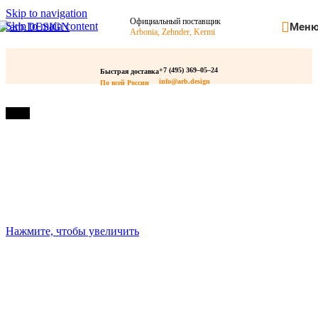
Skip to navigation
Официальный поставщик
Skip to main content
Мен
Arbonia, Zehnder, Kermi
+7 (495) 369–05–24
Быстрая доставка
Главная
/
Высокие радиаторы
/
Нижнее подключение
info@arb.design
По всей России
-49%
Нажмите, чтобы увеличить