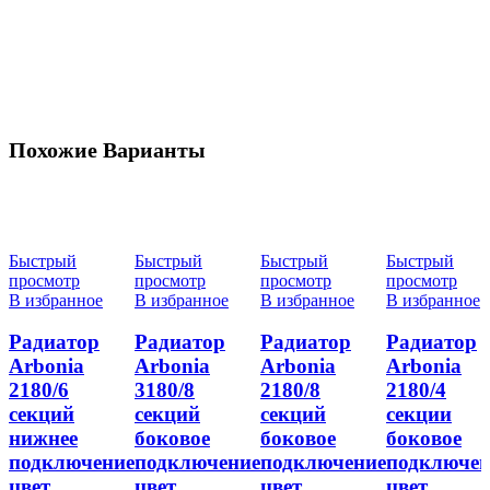
Похожие Варианты
Быстрый
Быстрый
Быстрый
Быстрый
просмотр
просмотр
просмотр
просмотр
В избранное
В избранное
В избранное
В избранное
Радиатор
Радиатор
Радиатор
Радиатор
Arbonia
Arbonia
Arbonia
Arbonia
2180/6
3180/8
2180/8
2180/4
секций
секций
секций
секции
нижнее
боковое
боковое
боковое
подключение
подключение
подключение
подключен
цвет
цвет
цвет
цвет